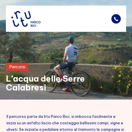
Noleggio
Percorsi
Tariffe
L’acqua delle Serre
Parco Bici
Calabresi
Percorsi
Punti di interesse
Il percorso parte da Irtu Parco Bici, si imbocca facilmente e
Dove siamo
inizia su un asfalto liscio che costeggia bellissimi campi, vigne e
uliveti. Se iniziate a pedalare intorno al tramonto le campagne si