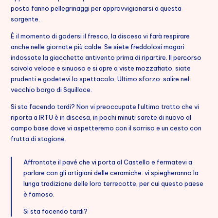
posto fanno pellegrinaggi per approvvigionarsi a questa
sorgente.
È il momento di godersi il fresco, la discesa vi farà respirare
anche nelle giornate più calde. Se siete freddolosi magari
indossate la giacchetta antivento prima di ripartire. Il percorso
scivola veloce e sinuoso e si apre a viste mozzafiato, siate
prudenti e godetevi lo spettacolo. Ultimo sforzo: salire nel
vecchio borgo di Squillace.
Si sta facendo tardi? Non vi preoccupate l’ultimo tratto che vi
riporta a IRTU è in discesa, in pochi minuti sarete di nuovo al
campo base dove vi aspetteremo con il sorriso e un cesto con
frutta di stagione.
Affrontate il pavé che vi porta al Castello e fermatevi a
parlare con gli artigiani delle ceramiche: vi spiegheranno la
lunga tradizione delle loro terrecotte, per cui questo paese
è famoso.
Si sta facendo tardi?