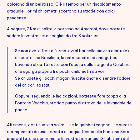
colorano di un bel rosso. C’è il tempo per un riscaldamento
graduale, i primi chilometri scorrono su strade con dolci
English
pendenze.
A seguire, 7 Km di salita vi portano ad Amaroni, dove potrete
sedare la vostra sete scegliendo fra 3 soluzioni.
Se non avete fretta fermatevi al bar nella piazza centrale e
chiedete una Brasilena, la rinfrescante ed energetica
bevanda al caffè fatta con l’acqua della sorgente Calabria,
che sgorga proprio lì a pochi chilometri da voi.
Se chiudete gli occhi magari riuscite anche a sentire l’odore
dei chicchi tostati.
Oppure, seguendo le indicazioni, potreste fare tappa alla
Fontana Vecchia, storico punto di ritrovo delle lavandaie del
paese.
Altrimenti, continuate a salire – se le gambe tengono – e sarete
ricompensati da una sorsata di acqua fresca alla Fontana Serra:
approfittatene per riempire la vostra borraccia! Gli abitanti del